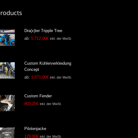
roducts
Dra(x)ter Tripple Tree
ab:
5.712,00
€
inkl. der MwSt.
Custom Kühlerverkleidung
Concept
ab:
1.071,00
€
inkl. der MwSt.
Custom Fender
803,25
€
inkl. der MwSt.
Pilotenjacke
129,00
€
inkl. der MwSt.