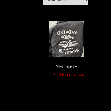
Select options
Pilotenjacke
129,00
€
inkl. der MwSt.