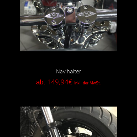
Navihalter
149,94
€
ab:
inkl. der MwSt.
In den Anfragekorb