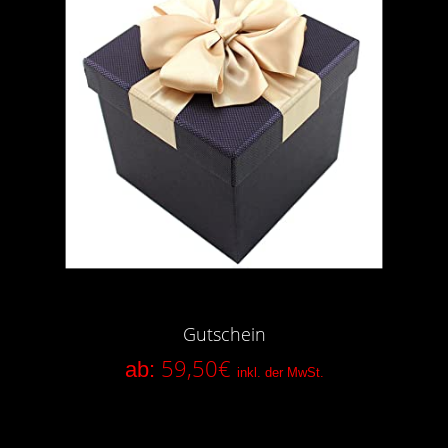
Gutschein
59,50
€
ab:
inkl. der MwSt.